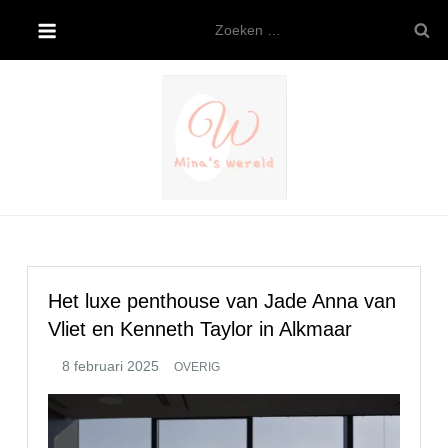
Ga
Zoeken
naar
naar:
de
inhoud
Mina’s wereld
Het luxe penthouse van Jade Anna van
Vliet en Kenneth Taylor in Alkmaar
OVERIG