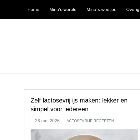
Ga
Home
Mina’s wereld
Mina´s weetjes
Overig
naar
de
inhoud
Mina’s wereld
Zelf lactosevrij ijs maken: lekker en
simpel voor iedereen
LACTOSEVRIJE RECEPTEN