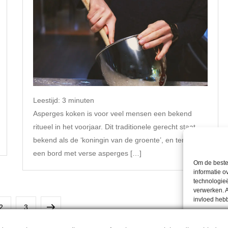
Leestijd:
3
minuten
Asperges koken is voor veel mensen een bekend
ritueel in het voorjaar. Dit traditionele gerecht staat
bekend als de ‘koningin van de groente’, en terecht:
een bord met verse asperges […]
Om de beste 
informatie o
technologieë
verwerken. A
invloed heb
Pagina
Pagina
Volgende
2
3
pagina