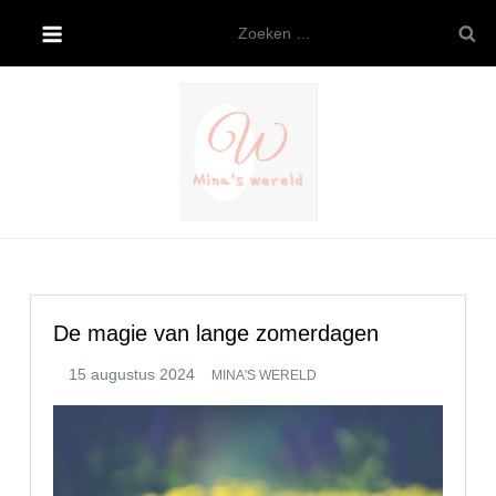
Ga
Zoeken
naar
naar:
de
inhoud
Mina’s wereld
De magie van lange zomerdagen
MINA'S WERELD