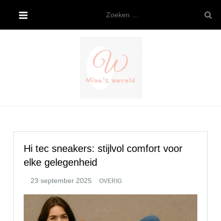
Ga
Zoeken
naar
naar:
de
inhoud
Mina’s wereld
Hi tec sneakers: stijlvol comfort voor
elke gelegenheid
OVERIG