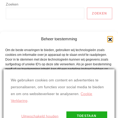
Zoeken
ZOEKEN
Auto En Vervoer
Beheer toestemming
Gezonde Recepten
Om de beste ervaringen te bieden, gebruiken wij technologieën zoals
cookies om informatie over je apparaat op te slaan en/of te raadplegen.
Lactosevrije Recepten
Door in te stemmen met deze technologieën kunnen wij gegevens zoals
surfgedrag of unieke ID's op deze site verwerken. Als je geen toestemming
Mina´s Weetjes
geeft of uw toestemming intrekt, kan dit een nadelige invloed hebben op
bepaalde functies en mogelijkheden.
Mina's Wereld
We gebruiken cookies om content en advertenties te
personaliseren, om functies voor social media te bieden
Oostenrijkse Recepten
ACCEPTEREN
en om ons websiteverkeer te analyseren.
Cookie
Overig
WEIGEREN
Verklaring
.
BEKIJK VOORKEUREN
Uitgeschakeld houden
TOESTAAN