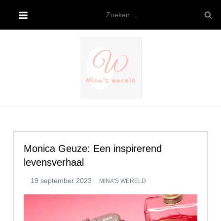
Ga
Zoeken
naar
naar:
de
inhoud
Mina’s wereld
Monica Geuze: Een inspirerend
levensverhaal
MINA'S WERELD