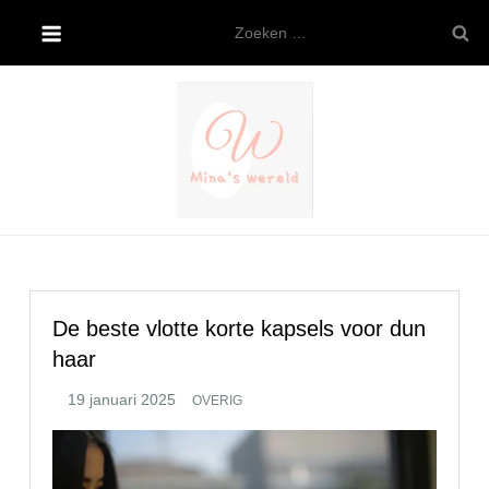
Ga
Zoeken
naar
naar:
de
inhoud
Mina’s wereld
De beste vlotte korte kapsels voor dun
haar
OVERIG