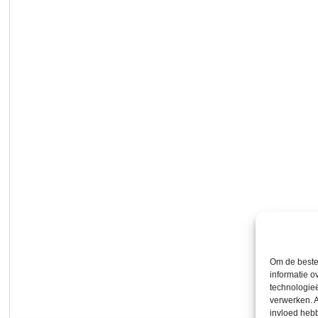
Om de beste 
informatie o
technologieë
verwerken. A
invloed heb