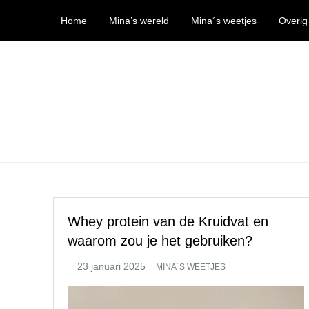
Ga
Home
Mina’s wereld
Mina´s weetjes
Overig
naar
de
inhoud
Mina’s wereld
Whey protein van de Kruidvat en
waarom zou je het gebruiken?
MINA´S WEETJES