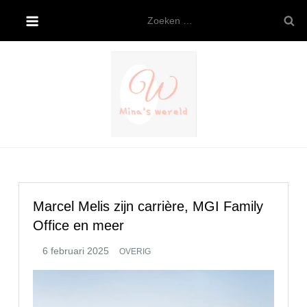
Ga
Zoeken
naar
naar:
de
inhoud
Mina’s wereld
Marcel Melis zijn carrière, MGI Family
Office en meer
OVERIG