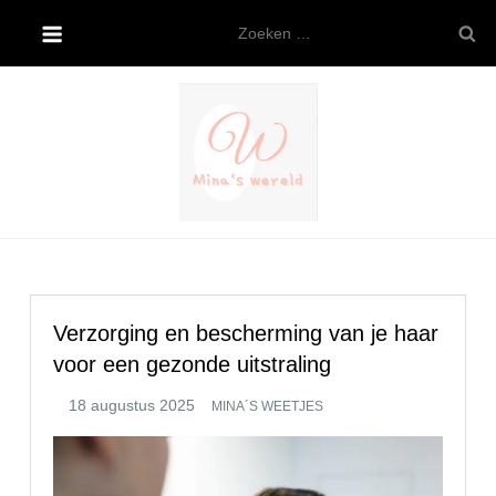
Ga
Zoeken
naar
naar:
de
inhoud
Mina’s wereld
Verzorging en bescherming van je haar
voor een gezonde uitstraling
MINA´S WEETJES