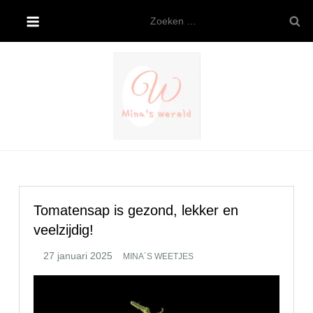
Ga
Zoeken
naar
naar:
de
inhoud
Mina’s wereld
Tomatensap is gezond, lekker en
veelzijdig!
MINA´S WEETJES