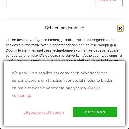
Auto En Vervoer
Beheer toestemming
Gezonde Recepten
Om de beste ervaringen te bieden, gebruiken wij technologieën zoals
cookies om informatie over je apparaat op te slaan en/of te raadplegen.
Lactosevrije Recepten
Door in te stemmen met deze technologieën kunnen wij gegevens zoals
surfgedrag of unieke ID's op deze site verwerken. Als je geen toestemming
Mina´s Weetjes
geeft of uw toestemming intrekt, kan dit een nadelige invloed hebben op
bepaalde functies en mogelijkheden.
Mina's Wereld
We gebruiken cookies om content en advertenties te
personaliseren, om functies voor social media te bieden
Oostenrijkse Recepten
ACCEPTEREN
en om ons websiteverkeer te analyseren.
Cookie
Overig
WEIGEREN
Verklaring
.
BEKIJK VOORKEUREN
Uitgeschakeld houden
TOESTAAN
Thema Alaska Blog door
Kantipur Themes
Cookiebeleid