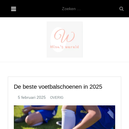
Ga
Zoeken
naar
naar:
de
inhoud
Mina’s wereld
De beste voetbalschoenen in 2025
OVERIG