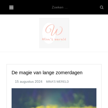
Ga
Zoeken
naar
naar:
de
inhoud
Mina’s wereld
De magie van lange zomerdagen
MINA'S WERELD