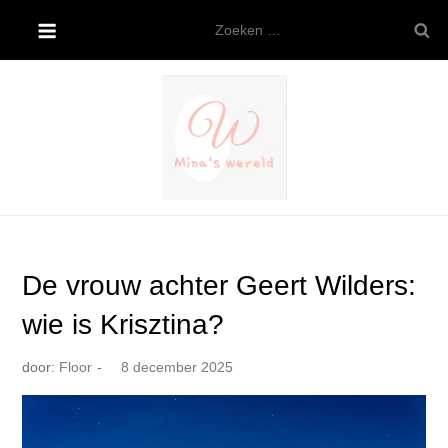
Ga
Zoeken
naar
naar:
de
inhoud
Mina’s wereld
De vrouw achter Geert Wilders:
wie is Krisztina?
door:
Floor