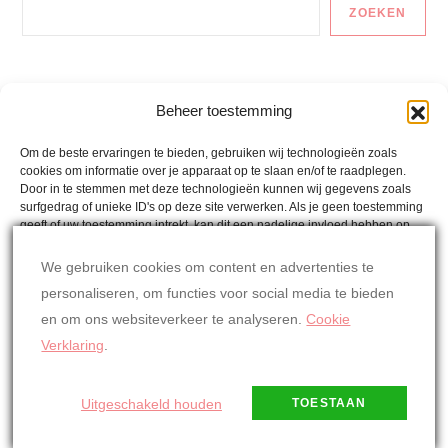
ZOEKEN
Auto En Vervoer
Beheer toestemming
Gezonde Recepten
Om de beste ervaringen te bieden, gebruiken wij technologieën zoals
cookies om informatie over je apparaat op te slaan en/of te raadplegen.
Lactosevrije Recepten
Door in te stemmen met deze technologieën kunnen wij gegevens zoals
surfgedrag of unieke ID's op deze site verwerken. Als je geen toestemming
Mina´s Weetjes
geeft of uw toestemming intrekt, kan dit een nadelige invloed hebben op
bepaalde functies en mogelijkheden.
Mina's Wereld
We gebruiken cookies om content en advertenties te
personaliseren, om functies voor social media te bieden
Oostenrijkse Recepten
ACCEPTEREN
en om ons websiteverkeer te analyseren.
Cookie
Overig
WEIGEREN
Verklaring
.
BEKIJK VOORKEUREN
Uitgeschakeld houden
TOESTAAN
Thema Alaska Blog door
Kantipur Themes
Cookiebeleid