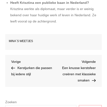
Heeft Krisztina een publieke baan in Nederland?
Krisztina werkte als diplomaat, maar verder is er weinig
bekend over haar huidige werk of leven in Nederland. Ze
leeft vooral op de achtergrond.
MINA´S WEETJES
Bericht
Vorig
Volgen
Vorige
Volgende
bericht
bericht
Kerstjurken die passen
Een knusse kerstsfeer
navigatie
bij iedere stijl
creëren met klassieke
smaken
Zoeken