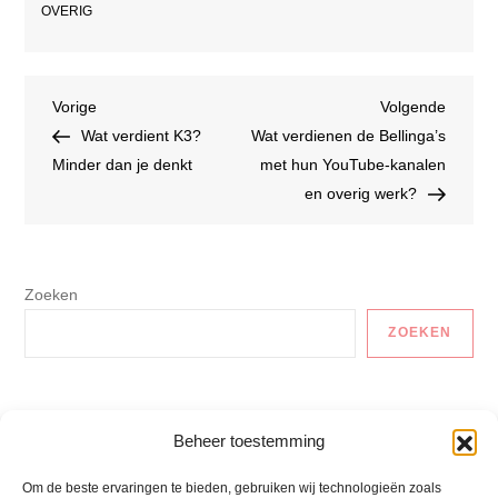
OVERIG
Bericht
Vorig
Volgen
Vorige
Volgende
bericht
bericht
Wat verdient K3?
Wat verdienen de Bellinga’s
navigatie
Minder dan je denkt
met hun YouTube-kanalen
en overig werk?
Zoeken
ZOEKEN
Auto En Vervoer
Beheer toestemming
Gezonde Recepten
Om de beste ervaringen te bieden, gebruiken wij technologieën zoals