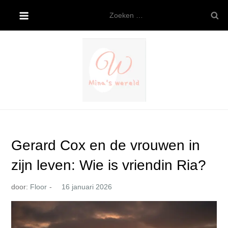
Ga
Zoeken
naar
naar:
de
inhoud
Mina’s wereld
Gerard Cox en de vrouwen in
zijn leven: Wie is vriendin Ria?
door:
Floor