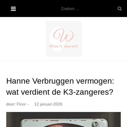
Ga
Zoeken
naar
naar:
de
inhoud
Mina’s wereld
Hanne Verbruggen vermogen:
wat verdient de K3-zangeres?
door:
Floor