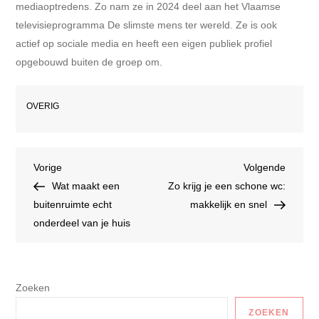
mediaoptredens. Zo nam ze in 2024 deel aan het Vlaamse
televisieprogramma De slimste mens ter wereld. Ze is ook
actief op sociale media en heeft een eigen publiek profiel
opgebouwd buiten de groep om.
OVERIG
Bericht
Vorig
Volgen
Vorige
Volgende
bericht
bericht
Wat maakt een
Zo krijg je een schone wc:
navigatie
buitenruimte echt
makkelijk en snel
onderdeel van je huis
Zoeken
ZOEKEN