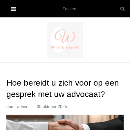
Ga
Zoeken
naar
naar:
de
inhoud
Mina’s wereld
Hoe bereidt u zich voor op een
gesprek met uw advocaat?
door:
admin