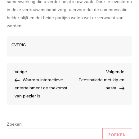
samenwerking die u verder helpt in uw zaak. Door te investeren
in deze vertrouwensband zorgt u ervoor dat de communicatie
helder blijft en dat beide partijen weten wat er verwacht kan
worden.
OVERIG
Bericht
Vorig
Volgen
Vorige
Volgende
bericht
bericht
Waarom interactieve
Feestsalade met kip en
navigatie
entertainment de toekomst
pasta
van plezier is
Zoeken
ZOEKEN