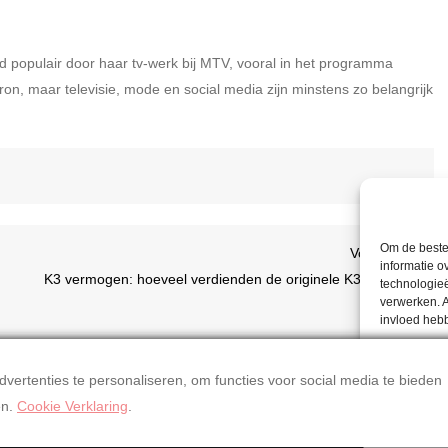
d populair door haar tv-werk bij MTV, vooral in het programma
on, maar televisie, mode en social media zijn minstens zo belangrijk
Om de beste 
Volge
Volgende
informatie o
berich
K3 vermogen: hoeveel verdienden de originele K3-leden?
technologieë
verwerken. A
invloed heb
ACCE
ertenties te personaliseren, om functies voor social media te bieden
en.
Cookie Verklaring
.
Thema Alaska Blog door
Kantipur Themes