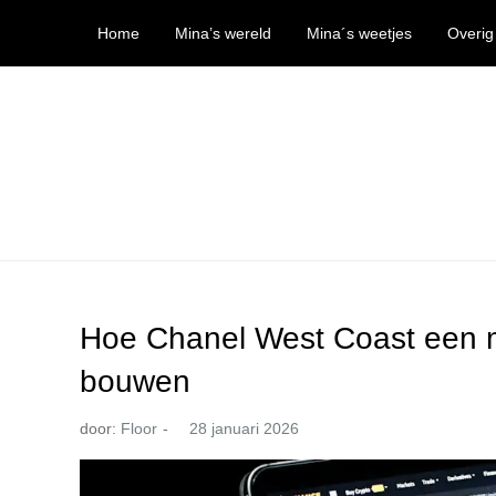
Ga
Home
Mina’s wereld
Mina´s weetjes
Overig
naar
de
inhoud
Mina’s wereld
Hoe Chanel West Coast een m
bouwen
door:
Floor