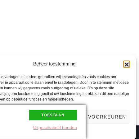
Beheer toestemming
ervaringen te bieden, gebruiken wij technologieën zoals cookies om
nd
ver je apparaat op te slaan en/of te raadplegen. Door in te stemmen met deze
t
n kunnen wij gegevens zoals surfgedrag of unieke ID's op deze site
ls je geen toestemming geeft of uw toestemming intrekt, kan dit een nadelige
ben op bepaalde functies en mogelijkheden.
TOESTAAN
PTEREN
WEIGEREN
BEKIJK VOORKEUREN
Uitgeschakeld houden
Cookiebeleid