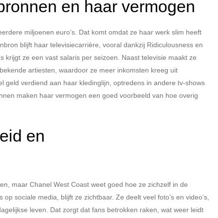
nbronnen en haar vermogen
rdere miljoenen euro’s. Dat komt omdat ze haar werk slim heeft
ron blijft haar televisiecarrière, vooral dankzij Ridiculousness en
krijgt ze een vast salaris per seizoen. Naast televisie maakt ze
 bekende artiesten, waardoor ze meer inkomsten kreeg uit
 geld verdiend aan haar kledinglijn, optredens in andere tv-shows
onnen maken haar vermogen een goed voorbeeld van hoe overig
eid en
ebben, maar Chanel West Coast weet goed hoe ze zichzelf in de
op sociale media, blijft ze zichtbaar. Ze deelt veel foto’s en video’s,
gelijkse leven. Dat zorgt dat fans betrokken raken, wat weer leidt