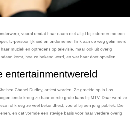
nderwerp, vooral omdat haar naam niet altijd bij iedereen meteen
apper, tv-persoonlijkheid en ondernemer flink aan de weg getimmerd
 haar muziek en optredens op televisie, maar ook uit overig
vandaan komt, hoe ze bekend werd, en wat haar doet opvallen.
de entertainmentwereld
Chelsea Chanel Dudley, artiest worden. Ze groeide op in Los
egentiende kreeg ze haar eerste grote kans bij MTV. Daar werd ze
ze rol kreeg ze veel bekendheid, vooral bij een jong publiek. Die
rdienen, en dat vormde een stevige basis voor haar verdere overig