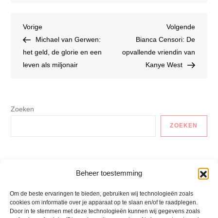
Bericht
Vorig
Volgen
Vorige
Volgende
bericht
bericht
Michael van Gerwen:
Bianca Censori: De
navigatie
het geld, de glorie en een
opvallende vriendin van
leven als miljonair
Kanye West
Zoeken
ZOEKEN
Auto En Vervoer
Beheer toestemming
Gezonde Recepten
Om de beste ervaringen te bieden, gebruiken wij technologieën zoals
cookies om informatie over je apparaat op te slaan en/of te raadplegen.
Lactosevrije Recepten
Door in te stemmen met deze technologieën kunnen wij gegevens zoals