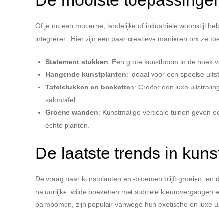
De mooiste toepassingen 
Of je nu een moderne, landelijke of industriële woonstijl he
integreren. Hier zijn een paar creatieve manieren om ze to
Statement stukken
: Een grote kunstboom in de hoek v
Hangende kunstplanten
: Ideaal voor een speelse uitst
Tafelstukken en boeketten
: Creëer een luxe uitstrali
salontafel.
Groene wanden
: Kunstmatige verticale tuinen geven e
echte planten.
De laatste trends in kun
De vraag naar kunstplanten en -bloemen blijft groeien, e
natuurlijke, wilde boeketten met subtiele kleurovergangen 
palmbomen, zijn populair vanwege hun exotische en luxe uit