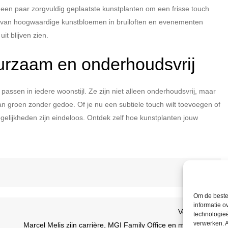
n een paar zorgvuldig geplaatste kunstplanten om een frisse touch
ik van hoogwaardige kunstbloemen in bruiloften en evenementen
it blijven zien.
duurzaam en onderhoudsvrij
assen in iedere woonstijl. Ze zijn niet alleen onderhoudsvrij, maar
n groen zonder gedoe. Of je nu een subtiele touch wilt toevoegen of
lijkheden zijn eindeloos. Ontdek zelf hoe kunstplanten jouw
Om de beste 
informatie o
Volge
Volgende
technologieë
verwerken. A
berich
Marcel Melis zijn carrière, MGI Family Office en meer