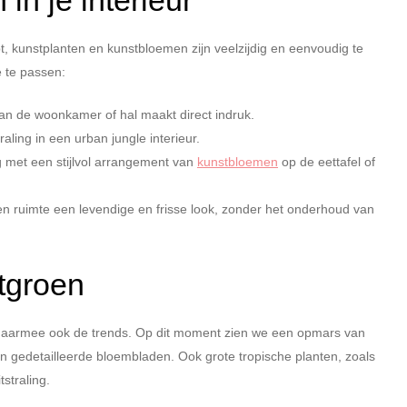
in je interieur
bt, kunstplanten en kunstbloemen zijn veelzijdig en eenvoudig te
e te passen:
an de woonkamer of hal maakt direct indruk.
raling in een urban jungle interieur.
ng met een stijlvol arrangement van
kunstbloemen
op de eettafel of
en ruimte een levendige en frisse look, zonder het onderhoud van
stgroen
n daarmee ook de trends. Op dit moment zien we een opmars van
en gedetailleerde bloembladen. Ook grote tropische planten, zoals
straling.