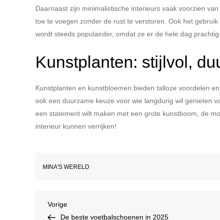
Daarnaast zijn minimalistische interieurs vaak voorzien va
toe te voegen zonder de rust te verstoren. Ook het gebru
wordt steeds populairder, omdat ze er de hele dag prachtig u
Kunstplanten: stijlvol, 
Kunstplanten en kunstbloemen bieden talloze voordelen en p
ook een duurzame keuze voor wie langdurig wil genieten va
een statement wilt maken met een grote kunstboom, de moge
interieur kunnen verrijken!
MINA'S WERELD
Bericht
Vorig
Vorige
bericht
De beste voetbalschoenen in 2025