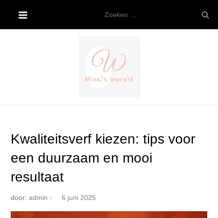
Ga
Zoeken
naar
naar:
de
inhoud
Mina’s wereld
Kwaliteitsverf kiezen: tips voor
een duurzaam en mooi
resultaat
door:
admin