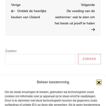
Bericht
Vorig
Volgen
Vorige
Volgende
bericht
bericht
Ontdek de heerlijke
De voeding van de
navigatie
keuken van IJsland
wielrenner: wat te eten om
het beste uit jezelf te halen
Zoeken
ZOEKEN
Auto En Vervoer
Beheer toestemming
Gezonde Recepten
Om de beste ervaringen te bieden, gebruiken wij technologieën zoals
cookies om informatie over je apparaat op te slaan en/of te raadplegen.
Lactosevrije Recepten
Door in te stemmen met deze technologieën kunnen wij gegevens zoals
surfgedrag of unieke ID's op deze site verwerken. Als je geen toestemming