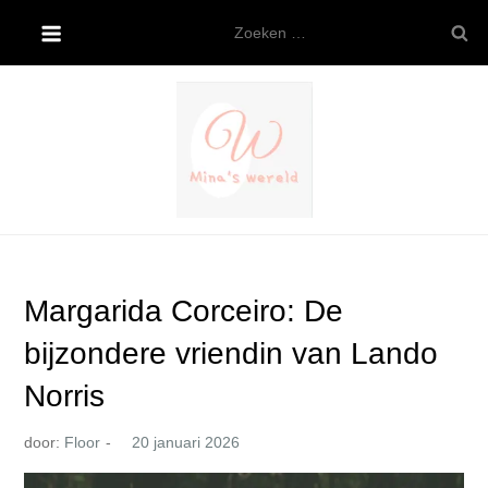
Ga
Zoeken
naar
naar:
de
inhoud
Mina’s wereld
Margarida Corceiro: De
bijzondere vriendin van Lando
Norris
door:
Floor