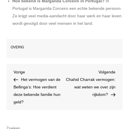
Hoe bekend is Margarida Corceiro in Portugal?
In
Portugal is Margarida Corceiro een echte bekende persoon.
Ze krijgt veel media-aandacht door haar werk en haar leven
wordt gevolgd door veel mensen in het land.
OVERIG
Bericht
Vorig
Volgen
Vorige
Volgende
bericht
bericht
Het vermogen van de
Chahid Charrak vermogen:
navigatie
Bellinga’s: Hoe verdient
wat weten we over zijn
deze bekende familie hun
rijkdom?
geld?
Zoeken