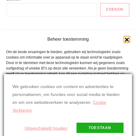
ZOEKEN
Auto En Vervoer
Beheer toestemming
Gezonde Recepten
Om de beste ervaringen te bieden, gebruiken wij technologieën zoals
cookies om informatie over je apparaat op te slaan en/of te raadplegen.
Lactosevrije Recepten
Door in te stemmen met deze technologieën kunnen wij gegevens zoals
surfgedrag of unieke ID's op deze site verwerken. Als je geen toestemming
Mina´s Weetjes
geeft of uw toestemming intrekt, kan dit een nadelige invloed hebben op
bepaalde functies en mogelijkheden.
Mina's Wereld
We gebruiken cookies om content en advertenties te
personaliseren, om functies voor social media te bieden
Oostenrijkse Recepten
ACCEPTEREN
en om ons websiteverkeer te analyseren.
Cookie
Overig
WEIGEREN
Verklaring
.
BEKIJK VOORKEUREN
Uitgeschakeld houden
TOESTAAN