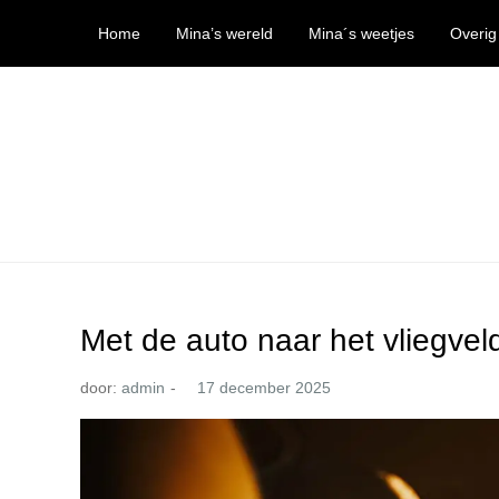
Ga
Home
Mina’s wereld
Mina´s weetjes
Overig
naar
de
inhoud
Mina’s wereld
Met de auto naar het vliegve
door:
admin