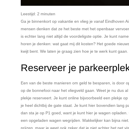
Leestijd:
2
minuten
Ga je binnenkort op vakantie en vlieg je vanaf Eindhoven Ai
mensen denken dat ze het beste met het openbaar vervoer 
is echter lang niet altijd de voordeligste optie. Je kunt na
horen je denken: wat gaat mij dit kosten? Het goede nieuws i
kwijt bent. We laten je graag zien hoe je te werk kunt gaan
Reserveer je parkeerplek
Een van de beste manieren om geld te besparen, is door op 
op de bonnefooi naar het vliegveld gaan. Weet je nu dus al 
plekje reserveert. Je kunt online bijvoorbeeld een plekje op
je heel dichtbij de gate staat. Je kunt hier bovendien lang 
dan sta je op P1 goed, want je kunt hier je wagen opladen.
een opgeladen wagen wegrijden. Makkelijker kan bijna niet. R
prijzen, maar je weet ook zeker dat je niet achter het net vi