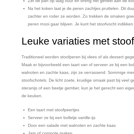
Zet de pan op laag vuur en breng het geheel aan de ko
Na het koken laat je de peren zachtjes pruttelen. Dit d
zachter en roder ze worden. Zo trekken de smaken goed in
peren mooi gaar blijven. Je kunt het stoofvocht indikken
Leuke variaties met stoo
Traditioneel worden stoofperen bij vlees of als dessert gege
Maak er bijvoorbeeld een taart van of serveer ze bij een bol
walnoten en zachte kaas, zijn ze verrassend. Sommige me
stoofschotels. De licht zoete, kruidige smaak past bij veel 
steranijs of een beetje gember, kun je het gerecht een eige
de keuken.
Een taart met stoofpeertjes
Serveer ze bij een bolletje vanille-ijs
Door een salade met walnoten en zachte kaas
Jam of compote maken