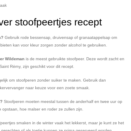
maak
er stoofpeertjes recept
n?
Gebruik rode bessensap, druivensap of granaatappelsap om
bieten kan voor kleur zorgen zonder alcohol te gebruiken.
er Wildeman
is de meest gebruikte stoofpeer. Deze wordt zacht en
aint Rémy, zijn geschikt voor dit recept.
elijk om stoofperen zonder suiker te maken. Gebruik dan
uikervervanger naar keuze voor een zoete smaak.
n?
Stoofperen moeten meestal tussen de anderhalf en twee uur op
 opstaan, hoe malser en roder ze zullen zijn.
peertjes smaken in de winter vaak het lekkerst, maar je kunt ze het
se gerechten of als toetje kunnen ze prima geserveerd worden.