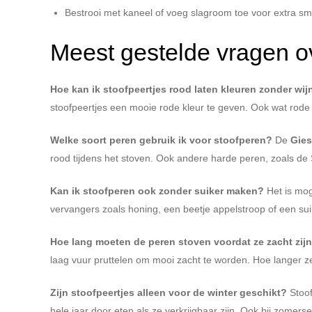
Bestrooi met kaneel of voeg slagroom toe voor extra s
Meest gestelde vragen ov
Hoe kan ik stoofpeertjes rood laten kleuren zonder wij
stoofpeertjes een mooie rode kleur te geven. Ook wat rode 
Welke soort peren gebruik ik voor stoofperen?
De
Gies
rood tijdens het stoven. Ook andere harde peren, zoals de S
Kan ik stoofperen ook zonder suiker maken?
Het is mog
vervangers zoals honing, een beetje appelstroop of een s
Hoe lang moeten de peren stoven voordat ze zacht zij
laag vuur pruttelen om mooi zacht te worden. Hoe langer ze
Zijn stoofpeertjes alleen voor de winter geschikt?
Stoof
hele jaar door eten als ze verkrijgbaar zijn. Ook bij zomer