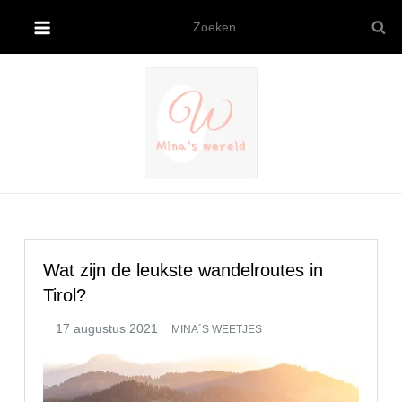
Ga
Zoeken
naar
naar:
de
inhoud
Mina’s wereld
Wat zijn de leukste wandelroutes in
Tirol?
MINA´S WEETJES