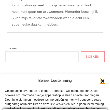
Er zijn natuurlijk veel mogelijkheden waar je in Tirol
heen kunt gaan om te zwemmen. Hieronder beschrijf ik
5 van mijn favoriete zwembaden waar je echt een
super leuke dag kunt hebben.
Zoeken
ZOEKEN
Auto En Vervoer
Beheer toestemming
Gezonde Recepten
Om de beste ervaringen te bieden, gebruiken wij technologieën zoals
cookies om informatie over je apparaat op te slaan en/of te raadplegen.
Lactosevrije Recepten
Door in te stemmen met deze technologieën kunnen wij gegevens zoals
surfgedrag of unieke ID's op deze site verwerken. Als je geen toestemming
Mina´s Weetjes
geeft of uw toestemming intrekt, kan dit een nadelige invloed hebben op