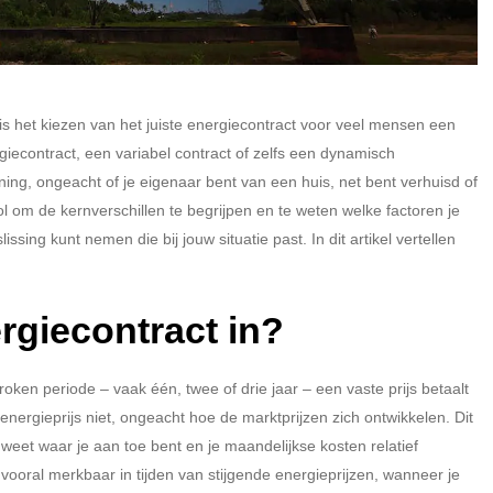
is het kiezen van het juiste energiecontract voor veel mensen een
rgiecontract, een variabel contract of zelfs een dynamisch
ning, ongeacht of je eigenaar bent van een huis, net bent verhuisd of
 om de kernverschillen te begrijpen en te weten welke factoren je
ing kunt nemen die bij jouw situatie past. In dit artikel vertellen
rgiecontract in?
oken periode – vaak één, twee of drie jaar – een vaste prijs betaalt
nergieprijs niet, ongeacht hoe de marktprijzen zich ontwikkelen. Dit
weet waar je aan toe bent en je maandelijkse kosten relatief
vooral merkbaar in tijden van stijgende energieprijzen, wanneer je