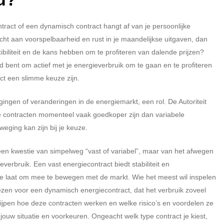
tract of een dynamisch contract hangt af van je persoonlijke
hecht aan voorspelbaarheid en rust in je maandelijkse uitgaven, dan
lexibiliteit en de kans hebben om te profiteren van dalende prijzen?
d bent om actief met je energieverbruik om te gaan en te profiteren
t een slimme keuze zijn.
ngen of veranderingen in de energiemarkt, een rol. De Autoriteit
 contracten momenteel vaak goedkoper zijn dan variabele
weging kan zijn bij je keuze.
een kwestie van simpelweg “vast of variabel”, maar van het afwegen
everbruik. Een vast energiecontract biedt stabiliteit en
mte laat om mee te bewegen met de markt. Wie het meest wil inspelen
iezen voor een dynamisch energiecontract, dat het verbruik zoveel
grijpen hoe deze contracten werken en welke risico’s en voordelen ze
ouw situatie en voorkeuren. Ongeacht welk type contract je kiest,