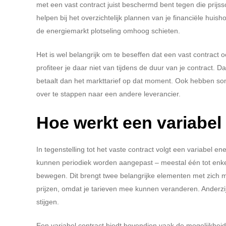
met een vast contract juist beschermd bent tegen die prijs
helpen bij het overzichtelijk plannen van je financiële huis
de energiemarkt plotseling omhoog schieten.
Het is wel belangrijk om te beseffen dat een vast contract
profiteer je daar niet van tijdens de duur van je contract. 
betaalt dan het markttarief op dat moment. Ook hebben so
over te stappen naar een andere leverancier.
Hoe werkt een variabel
In tegenstelling tot het vaste contract volgt een variabel 
kunnen periodiek worden aangepast – meestal één tot enkel
bewegen. Dit brengt twee belangrijke elementen met zich mee:
prijzen, omdat je tarieven mee kunnen veranderen. Anderzijds
stijgen.
Een variabel contract biedt bovendien vaak de mogelijkhei