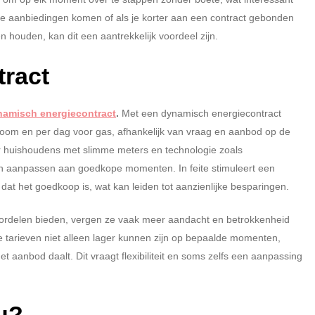
tige aanbiedingen komen of als je korter aan een contract gebonden
en houden, kan dit een aantrekkelijk voordeel zijn.
ract
namisch energiecontract
.
Met een dynamisch energiecontract
troom en per dag voor gas, afhankelijk van vraag en aanbod op de
oor huishoudens met slimme meters en technologie zoals
n aanpassen aan goedkope momenten. In feite stimuleert een
t het goedkoop is, wat kan leiden tot aanzienlijke besparingen.
oordelen bieden, vergen ze vaak meer aandacht en betrokkenheid
tarieven niet alleen lager kunnen zijn op bepaalde momenten,
aanbod daalt. Dit vraagt flexibiliteit en soms zelfs een aanpassing
ou?