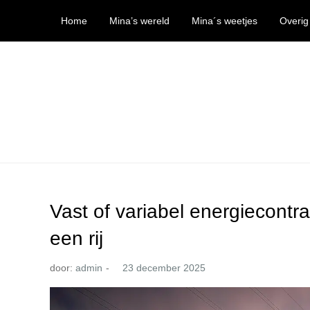
Ga
Home
Mina’s wereld
Mina´s weetjes
Overig
naar
de
inhoud
Mina’s wereld
Vast of variabel energiecontra
een rij
door:
admin