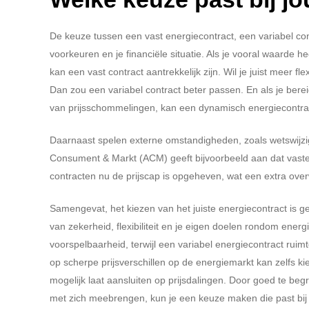
De keuze tussen een vast energiecontract, een variabel con
voorkeuren en je financiële situatie. Als je vooral waarde 
kan een vast contract aantrekkelijk zijn. Wil je juist meer f
Dan zou een variabel contract beter passen. En als je berei
van prijsschommelingen, kan een dynamisch energiecontrac
Daarnaast spelen externe omstandigheden, zoals wetswijzigi
Consument & Markt (ACM) geeft bijvoorbeeld aan dat vaste
contracten nu de prijscap is opgeheven, wat een extra over
Samengevat, het kiezen van het juiste energiecontract is g
van zekerheid, flexibiliteit en je eigen doelen rondom energi
voorspelbaarheid, terwijl een variabel energiecontract rui
op scherpe prijsverschillen op de energiemarkt kan zelfs k
mogelijk laat aansluiten op prijsdalingen. Door goed te be
met zich meebrengen, kun je een keuze maken die past bij j