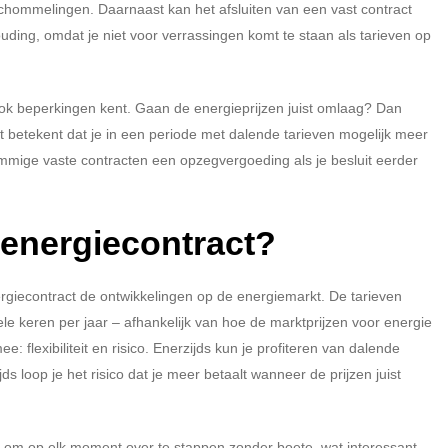
schommelingen. Daarnaast kan het afsluiten van een vast contract
houding, omdat je niet voor verrassingen komt te staan als tarieven op
 ook beperkingen kent. Gaan de energieprijzen juist omlaag? Dan
Dat betekent dat je in een periode met dalende tarieven mogelijk meer
mmige vaste contracten een opzegvergoeding als je besluit eerder
 energiecontract?
energiecontract de ontwikkelingen op de energiemarkt. De tarieven
e keren per jaar – afhankelijk van hoe de marktprijzen voor energie
 flexibiliteit en risico. Enerzijds kun je profiteren van dalende
 loop je het risico dat je meer betaalt wanneer de prijzen juist
d om op elk moment over te stappen zonder boete, wat interessant