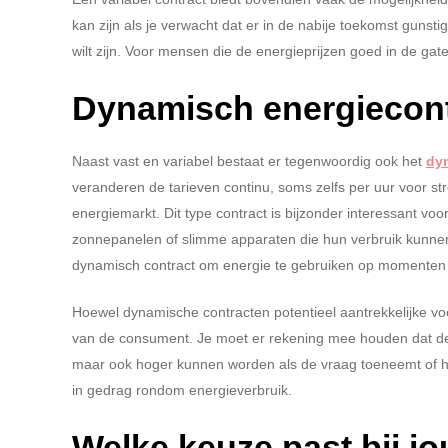
kan zijn als je verwacht dat er in de nabije toekomst guns
wilt zijn. Voor mensen die de energieprijzen goed in de gat
Dynamisch energiecont
Naast vast en variabel bestaat er tegenwoordig ook het
dy
veranderen de tarieven continu, soms zelfs per uur voor s
energiemarkt. Dit type contract is bijzonder interessant v
zonnepanelen of slimme apparaten die hun verbruik kunne
dynamisch contract om energie te gebruiken op momenten da
Hoewel dynamische contracten potentieel aantrekkelijke v
van de consument. Je moet er rekening mee houden dat de 
maar ook hoger kunnen worden als de vraag toeneemt of het 
in gedrag rondom energieverbruik.
Welke keuze past bij j