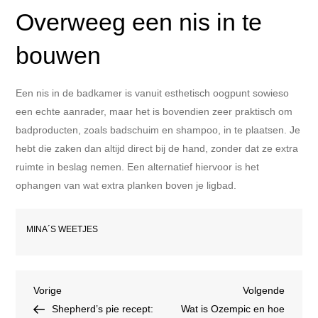
Overweeg een nis in te
bouwen
Een nis in de badkamer is vanuit esthetisch oogpunt sowieso
een echte aanrader, maar het is bovendien zeer praktisch om
badproducten, zoals badschuim en shampoo, in te plaatsen. Je
hebt die zaken dan altijd direct bij de hand, zonder dat ze extra
ruimte in beslag nemen. Een alternatief hiervoor is het
ophangen van wat extra planken boven je ligbad.
MINA´S WEETJES
Bericht
Vorig
Volgen
Vorige
Volgende
bericht
bericht
Shepherd’s pie recept:
Wat is Ozempic en hoe