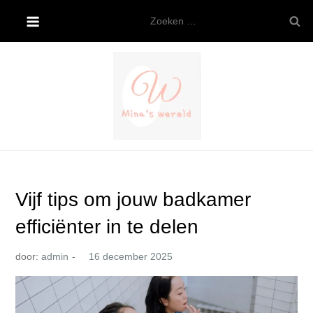
Ga
Zoeken
naar
naar:
de
inhoud
Mina’s wereld
Vijf tips om jouw badkamer
efficiënter in te delen
door:
admin