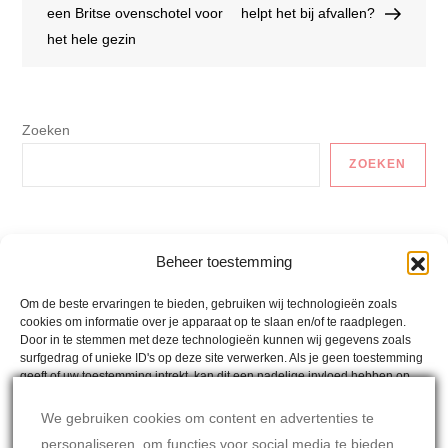
navigatie
een Britse ovenschotel voor
helpt het bij afvallen?
het hele gezin
Zoeken
ZOEKEN
Auto En Vervoer
Beheer toestemming
Gezonde Recepten
Om de beste ervaringen te bieden, gebruiken wij technologieën zoals
cookies om informatie over je apparaat op te slaan en/of te raadplegen.
Lactosevrije Recepten
Door in te stemmen met deze technologieën kunnen wij gegevens zoals
surfgedrag of unieke ID's op deze site verwerken. Als je geen toestemming
Mina´s Weetjes
geeft of uw toestemming intrekt, kan dit een nadelige invloed hebben op
bepaalde functies en mogelijkheden.
Mina's Wereld
We gebruiken cookies om content en advertenties te
personaliseren, om functies voor social media te bieden
Oostenrijkse Recepten