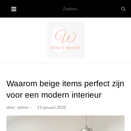
Ga
Zoeken
naar
naar:
de
inhoud
Mina’s wereld
Waarom beige items perfect zijn
voor een modern interieur
door:
admin