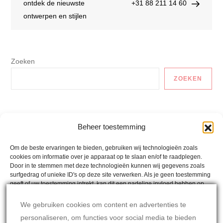
navigatie
ontdek de nieuwste
+31 88 211 14 60
ontwerpen en stijlen
Zoeken
ZOEKEN
Auto En Vervoer
Beheer toestemming
Gezonde Recepten
Om de beste ervaringen te bieden, gebruiken wij technologieën zoals
cookies om informatie over je apparaat op te slaan en/of te raadplegen.
Lactosevrije Recepten
Door in te stemmen met deze technologieën kunnen wij gegevens zoals
surfgedrag of unieke ID's op deze site verwerken. Als je geen toestemming
Mina´s Weetjes
geeft of uw toestemming intrekt, kan dit een nadelige invloed hebben op
bepaalde functies en mogelijkheden.
Mina's Wereld
We gebruiken cookies om content en advertenties te
personaliseren, om functies voor social media te bieden
Oostenrijkse Recepten
ACCEPTEREN