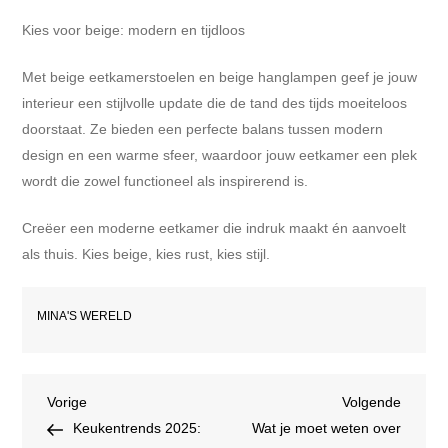
Kies voor beige: modern en tijdloos
Met beige eetkamerstoelen en beige hanglampen geef je jouw
interieur een stijlvolle update die de tand des tijds moeiteloos
doorstaat. Ze bieden een perfecte balans tussen modern
design en een warme sfeer, waardoor jouw eetkamer een plek
wordt die zowel functioneel als inspirerend is.
Creëer een moderne eetkamer die indruk maakt én aanvoelt
als thuis. Kies beige, kies rust, kies stijl.
MINA'S WERELD
Bericht
Vorig
Volgen
Vorige
Volgende
bericht
bericht
Keukentrends 2025:
Wat je moet weten over