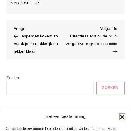
MINA´S WEETJES
Bericht
Vorig
Volgen
Vorige
Volgende
bericht
bericht
Asperges koken: zo
Directiesalaris bij de NOS
navigatie
maak je ze makkelijk en
zorgde voor grote discussie
lekker klaar
Zoeken
ZOEKEN
Auto En Vervoer
Beheer toestemming
Gezonde Recepten
Om de beste ervaringen te bieden, gebruiken wij technologieën zoals