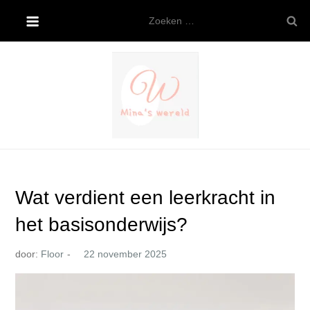
Ga
Zoeken
naar
naar:
de
inhoud
Mina’s wereld
Wat verdient een leerkracht in
het basisonderwijs?
door:
Floor