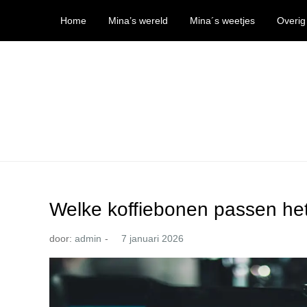
Ga
Home
Mina’s wereld
Mina´s weetjes
Overig
naar
de
inhoud
Mina’s wereld
Welke koffiebonen passen het
door:
admin