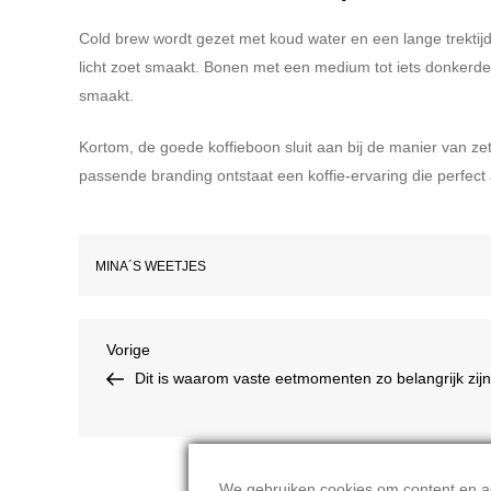
Cold brew wordt gezet met koud water en een lange trektijd.
licht zoet smaakt. Bonen met een medium tot iets donkerder
smaakt.
Kortom, de goede koffieboon sluit aan bij de manier van zette
passende branding ontstaat een koffie-ervaring die perfec
MINA´S WEETJES
Bericht
Vorig
Vorige
bericht
Dit is waarom vaste eetmomenten zo belangrijk zijn
navigatie
We gebruiken cookies om content en adv