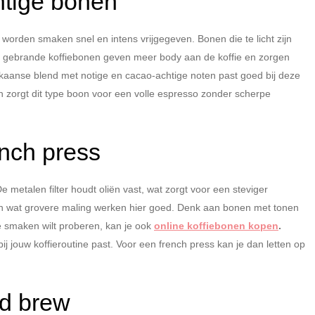
chtige bonen
worden smaken snel en intens vrijgegeven. Bonen die te licht zijn
 gebrande koffiebonen geven meer body aan de koffie en zorgen
kaanse blend met notige en cacao-achtige noten past goed bij deze
n zorgt dit type boon voor een volle espresso zonder scherpe
ench press
e metalen filter houdt oliën vast, wat zorgt voor een steviger
 wat grovere maling werken hier goed. Denk aan bonen met tonen
de smaken wilt proberen, kan je ook
online koffiebonen kopen
.
ij jouw koffieroutine past. Voor een french press kan je dan letten op
old brew