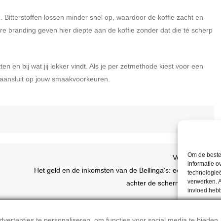
 Bitterstoffen lossen minder snel op, waardoor de koffie zacht en
e branding geven hier diepte aan de koffie zonder dat die té scherp
n en bij wat jij lekker vindt. Als je per zetmethode kiest voor een
t aansluit op jouw smaakvoorkeuren.
Om de beste 
Volge
Volgende
informatie o
berich
Het geld en de inkomsten van de Bellinga’s: een kijkje
technologieë
verwerken. A
achter de schermen
invloed heb
ACCE
ertenties te personaliseren, om functies voor social media te bieden