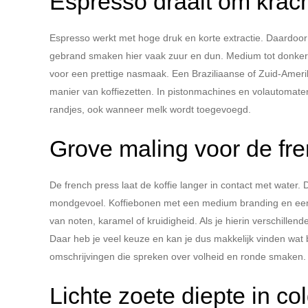
Espresso draait om kra
Espresso werkt met hoge druk en korte extractie. Daardoor 
gebrand smaken hier vaak zuur en dun. Medium tot donker
voor een prettige nasmaak. Een Braziliaanse of Zuid-Ameri
manier van koffiezetten. In pistonmachines en volautomate
randjes, ook wanneer melk wordt toegevoegd.
Grove maling voor de fr
De french press laat de koffie langer in contact met water. D
mondgevoel. Koffiebonen met een medium branding en een
van noten, karamel of kruidigheid. Als je hierin verschillen
Daar heb je veel keuze en kan je dus makkelijk vinden wat b
omschrijvingen die spreken over volheid en ronde smaken.
Lichte zoete diepte in c