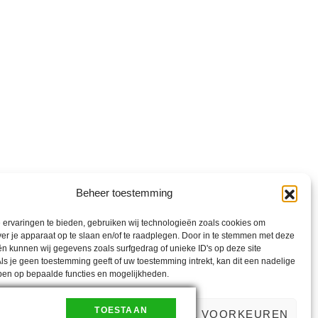
Beheer toestemming
ervaringen te bieden, gebruiken wij technologieën zoals cookies om
nd
ver je apparaat op te slaan en/of te raadplegen. Door in te stemmen met deze
t
n kunnen wij gegevens zoals surfgedrag of unieke ID's op deze site
ls je geen toestemming geeft of uw toestemming intrekt, kan dit een nadelige
ben op bepaalde functies en mogelijkheden.
TOESTAAN
PTEREN
WEIGEREN
BEKIJK VOORKEUREN