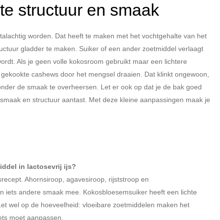
te structuur en smaak
istalachtig worden. Dat heeft te maken met het vochtgehalte van het
uctuur gladder te maken. Suiker of een ander zoetmiddel verlaagt
ordt. Als je geen volle kokosroom gebruikt maar een lichtere
l gekookte cashews door het mengsel draaien. Dat klinkt ongewoon,
onder de smaak te overheersen. Let er ook op dat je de bak goed
 de smaak en structuur aantast. Met deze kleine aanpassingen maak je
del in lactosevrij ijs?
srecept. Ahornsiroop, agavesiroop, rijststroop en
en iets andere smaak mee. Kokosbloesemsuiker heeft een lichte
Let wel op de hoeveelheid: vloeibare zoetmiddelen maken het
iets moet aanpassen.