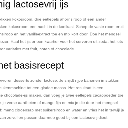
g lactosevrij ijs
likken kokosroom, drie eetlepels ahornsiroop of een ander
likken kokosroom een nacht in de koelkast. Schep de vaste room eruit
rnsiroop en het vanilleextract toe en mix kort door. Doe het mengsel
ezer. Haal het ijs er een kwartier voor het serveren uit zodat het iets
or variaties met fruit, noten of chocolade.
het basisrecept
vroren desserts zonder lactose. Je snijdt rijpe bananen in stukken,
 keukenmachine tot een gladde massa. Het resultaat is een
 je chocolade-ijs maken, dan voeg je twee eetlepels cacaopoeder toe
k je verse aardbeien of mango fijn en mix je die door het mengsel
ef: meng citroensap met suikersiroop en water en vries het in terwijl je
j van zuivel en passen daarmee goed bij een lactosevrij dieet.