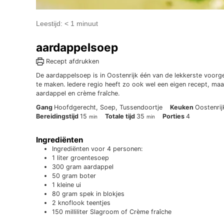
Leestijd:
< 1
minuut
aardappelsoep
Recept afdrukken
De aardappelsoep is in Oostenrijk één van de lekkerste voorg
te maken. Iedere regio heeft zo ook wel een eigen recept, maa
aardappel en crème fraîche.
Gang
Hoofdgerecht, Soep, Tussendoortje
Keuken
Oostenrij
minuten
minuten
Bereidingstijd
15
Totale tijd
35
Porties
4
min
min
Ingrediënten
Ingrediënten voor 4 personen:
1
liter
groentesoep
300
gram
aardappel
50
gram
boter
1
kleine ui
80
gram
spek in blokjes
2
knoflook teentjes
150
milliliter
Slagroom of Crème fraîche