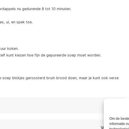
 aardappels nu gedurende 8 tot 10 minuten.
s, ui, en spek toe.
tuur koken.
 zelf kunt kiezen hoe fijn de gepureerde soep moet worden.
e soep blokjes geroosterd bruin brood doen, maar je kunt ook verse
Om de beste 
informatie o
Volge
Volgende