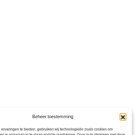
Beheer toestemming
ervaringen te bieden, gebruiken wij technologieën zoals cookies om
nd
ver je apparaat op te slaan en/of te raadplegen. Door in te stemmen met deze