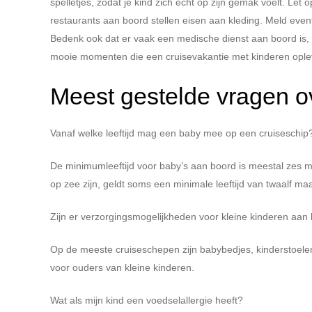
spelletjes, zodat je kind zich écht op zijn gemak voelt. Let
restaurants aan boord stellen eisen aan kleding. Meld even
Bedenk ook dat er vaak een medische dienst aan boord is, w
mooie momenten die een cruisevakantie met kinderen ople
Meest gestelde vragen o
Vanaf welke leeftijd mag een baby mee op een cruiseschip
De minimumleeftijd voor baby’s aan boord is meestal zes m
op zee zijn, geldt soms een minimale leeftijd van twaalf m
Zijn er verzorgingsmogelijkheden voor kleine kinderen aan
Op de meeste cruiseschepen zijn babybedjes, kinderstoelen
voor ouders van kleine kinderen.
Wat als mijn kind een voedselallergie heeft?