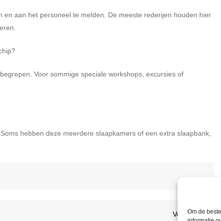
eken en aan het personeel te melden. De meeste rederijen houden hier
eren.
chip?
is inbegrepen. Voor sommige speciale workshops, excursies of
. Soms hebben deze meerdere slaapkamers of een extra slaapbank,
Om de beste 
Volge
Volgende
informatie o