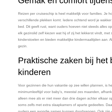
Gemak en comfort tijdens
Reizen per cruiseschip is heel makkelijk voor families. Je hoe
verschillende plekken komt. Iedere ochtend word je wakker
bed. Dit geeft rust, want ouders hoeven niet steeds alles o
elk gezinslid zelf kiezen wat hij of zij het lekkerst vindt, 
kinderstoelen en bieden makkelijke kindermaaltijden aan. Al
gezin.
Praktische zaken bij het
kinderen
Voor gezinnen die hun vakantie op zee willen plannen, is h
minimumleeftijd voor baby’s, meestal zes maanden, afhank
alleen mee als er niet meer dan drie dagen achter elkaar o
soms zelfs met extra slaapkamers of aparte gedeeltes. Daa
ouders een avondje samen kunnen doorbrengen. Ook zijn er 