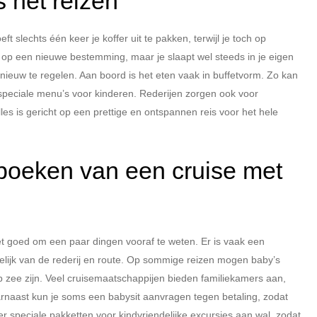
 het reizen
ft slechts één keer je koffer uit te pakken, terwijl je toch op
 op een nieuwe bestemming, maar je slaapt wel steeds in je eigen
pnieuw te regelen. Aan boord is het eten vaak in buffetvorm. Zo kan
met speciale menu’s voor kinderen. Rederijen zorgen ook voor
les is gericht op een prettige en ontspannen reis voor het hele
 boeken van een cruise met
et goed om een paar dingen vooraf te weten. Er is vaak een
elijk van de rederij en route. Op sommige reizen mogen baby’s
p zee zijn. Veel cruisemaatschappijen bieden familiekamers aan,
rnaast kun je soms een babysit aanvragen tegen betaling, zodat
speciale pakketten voor kindvriendelijke excursies aan wal, zodat