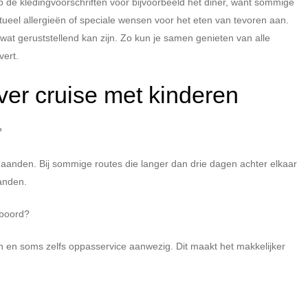
 op de kledingvoorschriften voor bijvoorbeeld het diner, want sommige
tueel allergieën of speciale wensen voor het eten van tevoren aan.
at geruststellend kan zijn. Zo kun je samen genieten van alle
vert.
ver cruise met kinderen
?
aanden. Bij sommige routes die langer dan drie dagen achter elkaar
aanden.
 boord?
 en soms zelfs oppasservice aanwezig. Dit maakt het makkelijker