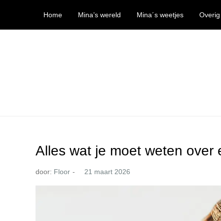
Ga
Home
Mina’s wereld
Mina´s weetjes
Overig
naar
de
inhoud
Mina’s wereld
Alles wat je moet weten over 
door:
Floor