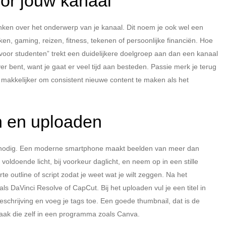
oor jouw kanaal
enken over het onderwerp van je kanaal. Dit noem je ook wel een
oken, gaming, reizen, fitness, tekenen of persoonlijke financiën. Hoe
 voor studenten” trekt een duidelijkere doelgroep aan dan een kanaal
er bent, want je gaat er veel tijd aan besteden. Passie merk je terug
et makkelijker om consistent nieuwe content te maken als het
n en uploaden
ur nodig. Een moderne smartphone maakt beelden van meer dan
ldoende licht, bij voorkeur daglicht, en neem op in een stille
rte outline of script zodat je weet wat je wilt zeggen. Na het
DaVinci Resolve of CapCut. Bij het uploaden vul je een titel in
schrijving en voeg je tags toe. Een goede thumbnail, dat is de
Maak die zelf in een programma zoals Canva.