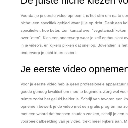
De juiste niche kiezen v
Voordat je je eerste video opneemt, is het slim om na te d
niche: een specifiek gebied waar jij je op richt. Denk aan k
specifieker, hoe beter. Een kanaal over “vegetarisch koken
over “eten”. Kies een onderwerp waar je zelf enthousiast ov
in je video’s, en kijkers pikken dat snel op. Bovendien is h
onderwerp je echt interesseert.
Je eerste video opneme
Voor je eerste video heb je geen professionele apparatu
goede genoeg kwaliteit om mee te beginnen. Zorg wel voor vo
ruimte zodat het geluid helder is. Schrijf van tevoren een ko
opnemen bewerk je de video met een gratis programma zoals 
met een woord dat mensen zouden zoeken, schrijf je een be
voorbeeldafbeelding van je video, trekt meer kijkers aan. 