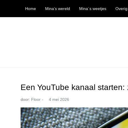
Ga
Home
Mina’s wereld
Mina´s weetjes
Overig
naar
de
inhoud
Mina’s wereld
Een YouTube kanaal starten: z
door:
Floor