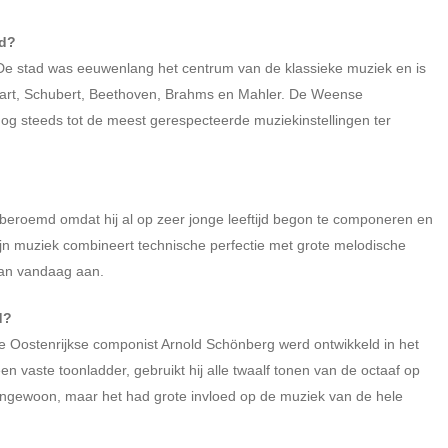
ad?
 De stad was eeuwenlang het centrum van de klassieke muziek en is
zart, Schubert, Beethoven, Brahms en Mahler. De Weense
g steeds tot de meest gerespecteerde muziekinstellingen ter
beroemd omdat hij al op zeer jonge leeftijd begon te componeren en
ijn muziek combineert technische perfectie met grote melodische
van vandaag aan.
d?
 Oostenrijkse componist Arnold Schönberg werd ontwikkeld in het
en vaste toonladder, gebruikt hij alle twaalf tonen van de octaaf op
s ongewoon, maar het had grote invloed op de muziek van de hele