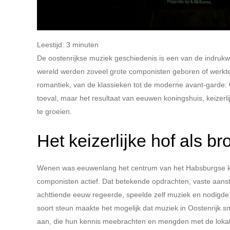
Leestijd:
3
minuten
De oostenrijkse muziek geschiedenis is een van de indrukw
wereld werden zoveel grote componisten geboren of werkten
romantiek, van de klassieken tot de moderne avant-garde: 
toeval, maar het resultaat van eeuwen koningshuis, keizerl
te groeien.
Het keizerlijke hof als b
Wenen was eeuwenlang het centrum van het Habsburgse kei
componisten actief. Dat betekende opdrachten, vaste aanste
achttiende eeuw regeerde, speelde zelf muziek en nodigde 
soort steun maakte het mogelijk dat muziek in Oostenrijk sn
aan, die hun kennis meebrachten en mengden met de lokale 