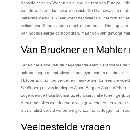
danspleinen van Wenen en al snel de rest van Europa. Jo
van de wals een kunstvorm op zich. De Donauwalsen en de
wereldberoemd. Elk jaar wordt het Weens Filharmonisch Ni
walsen van Strauss staan er altijd centraal in. Die populaire
van hooggeleerde componisten, maar ook van gewone mense
Van Bruckner en Mahler 
Tegen het einde van de negentiende eeuw veranderde de mu
schreef lange en indrukwekkende symfonieën die diep reli
Hofopera, ging nog verder en maakte symfonieën die voelde
Schönberg en zijn leerlingen Alban Berg en Anton Webern r
zogenoemde twaalftoonsmuziek, waarbij alle tonen gelijk z
breuk met alles wat daarvoor was geweest, en het veroorzaak
musici altijd bereid waren om grenzen te verleggen en nieu
Veelgestelde vragen