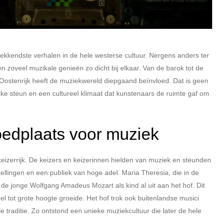
ekkendste verhalen in de hele westerse cultuur. Nergens anders ter
 zoveel muzikale genieën zo dicht bij elkaar. Van de barok tot de
Oostenrijk heeft de muziekwereld diepgaand beïnvloed. Dat is geen
ijke steun en een cultureel klimaat dat kunstenaars de ruimte gaf om
roedplaats voor muziek
zerrijk. De keizers en keizerinnen hielden van muziek en steunden
llingen en een publiek van hoge adel. Maria Theresia, die in de
de jonge Wolfgang Amadeus Mozart als kind al uit aan het hof. Dit
el tot grote hoogte groeide. Het hof trok ook buitenlandse musici
traditie. Zo ontstond een unieke muziekcultuur die later de hele